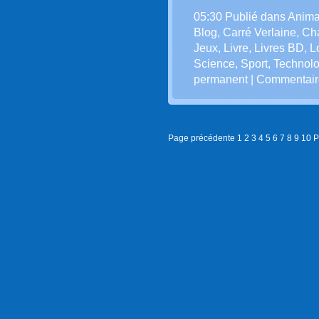
05:30 Publié dans
Anim
Blog
,
Carré Verlaine
,
Ch
Jeux
,
Livre
,
Livres BD
,
L
Science
,
Sport
,
Technolo
permanent
|
Commentaire
Page précédente
1
2
3
4
5
6
7
8
9
10
P