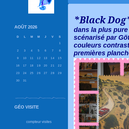
*Black Dog
AOÛT 2026
dans la plus pure
scénarisé par Gött
D
L
M
M
J
V
S
1
couleurs contrast
2
3
4
5
6
7
8
premières planch
9
10
11
12
13
14
15
16
17
18
19
20
21
22
23
24
25
26
27
28
29
30
31
GÉO VISITE
compteur visites