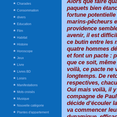
Alors que faire qu
Charades
paquets bien étanc
Consommation
fortune potentielle
divers
marins-pêcheurs es
Education
providence semble
Film
avenir, il est diffi
Habitat
ce butin entre les
Histoire
quatre hommes déc
Horoscope
et font un pacte : 
Jeux
que ce soit, même
Livre
voilà, ce pacte ne 
Livres BD
longtemps. De reto
Loisirs
respectives, chacu
Manifestations
Oui mais voilà, il y 
Mots croisés
compagne de Paul,
Musique
décide d’écouler l
Nouvelle catégorie
va commencer leur
Plantes d'appartement
dynamique, efficac