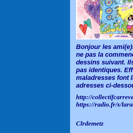
Bonjour les ami(e)s
ne pas la commenc
dessins suivant. I
pas identiques. Eff
maladresses font l
adresses ci-desso
http://collectifcarre
https://radio.fr/s/la
Ol
Clrdemetz