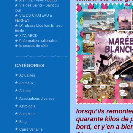
Alain Van Praet - BLOG
Vie des Saints - Saint du
jour
VIE DU CHATEAU à
FERNEY
D'r Elsass blog fum Ernest-
Emile
XYZ, ABCD
l'information nationaliste
le croquis de côté
CATÉGORIES
Actualités
Animaux
Artistes
Associations diverses
Astrologie
lorsqu’ils remonten
Auto Moto
quarante kilos de 
Blog
bord, et y’en a bie
Carré Verlaine