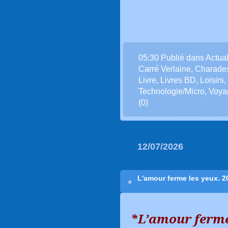
05:30 Publié dans
Actual
Carré Verlaine
,
Charade
Livre
,
Livres BD
,
Loisirs
,
Technologie/Micro
,
Voya
(0)
12/07/2026
L'amour ferme les yeux. 2
*L’amour ferme