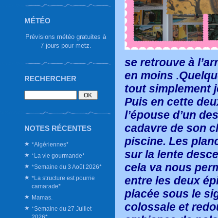
MÉTÉO
Prévisions météo gratuites à
7 jours pour metz.
se retrouve à l’ar
en moins .Quelque
RECHERCHER
tout simplement j
Puis en cette de
l’épouse d’un des
cadavre de son c
NOTES RÉCENTES
piscine. Les plan
*Algériennes*
sur la lente desc
*La vie gourmande*
cela va nous perm
*Semaine du 3 Août 2026*
entre les deux ép
*La structure est pourrie
camarade*
placée sous le sig
Mamas.
colossale et redo
*Semaine du 27 Juillet
2026*