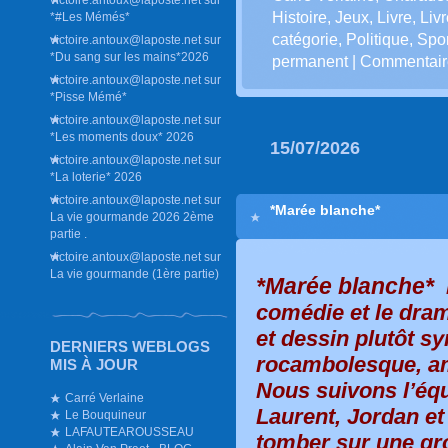
Histoire
,
Jeux
,
Livre
,
Liv
*#Les Mémés*
catégorie
,
Politique
,
Spor
victoire.antoux@laposte.net
sur
*Du sang sur les mains*2026
permanent
|
Commentaire
victoire.antoux@laposte.net
sur
*Pisse Mémé*
victoire.antoux@laposte.net
sur
*Les moments doux* 2026
15/07/2026
victoire.antoux@laposte.net
sur
*La loterie* 2026
victoire.antoux@laposte.net
sur
*Marée blanche*
La vie gourmande 2026 2ème
partie .
victoire.antoux@laposte.net
sur
La vie gourmande (1ère partie)
*Marée blanche*
comédie et le dram
et dessin plutôt sy
DERNIERS WEBLOGS
rocambolesque, am
MIS À JOUR
Nous suivons l’éq
Carré Verlaine
Laurent, Jordan et
Le Bouquineur
LAFAUTEAROUSSEAU
tomber sur une gr