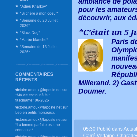
ambiance de pola
*Adieu Kharkov*.
pour les amateur
*Si chère à mon coeur*.
découvrir, aux éd
*Semaine du 20 Juillet
2026*
*C’était un 5 J
*Black Dog*
Paris d
*Marée blanche*
*Semaine du 13 Juillet
Olympiq
2026*
manifes
nouveau
Républi
COMMENTAIRES
RÉCENTS
Millerand. 2) Gas
Doumer.
victoire.antoux@laposte.net
sur
*Ma vie est tout à fait
fascinante* 06-2026
victoire.antoux@laposte.net
sur
Léo en petits morceaux.
victoire.antoux@laposte.net
sur
*La femme parfaite est une
05:30 Publié dans
Actual
connasse*.
Carré Verlaine
,
Charade
victoire.antoux@laposte.net
sur