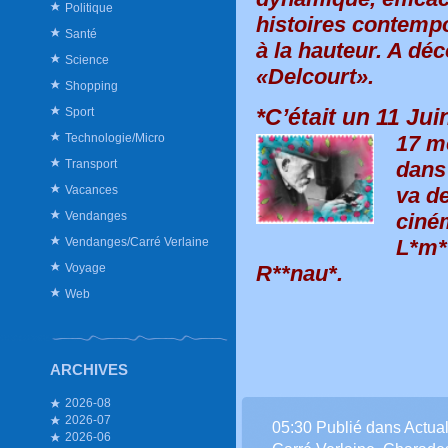
Politique
histoires contempo
Santé
à la hauteur. A déc
Science
«Delcourt».
Shopping
*C’était un 11 Jui
Sport
Technologie/Micro
17 mè
Transport
dans 
Vacances
va de
Vendanges
ciné
Vendanges/Carré Verlaine
L*m**
Voyage
R**nau*.
Web
ARCHIVES
2026-08
2026-07
05:30 Publié dans
Actual
2026-06