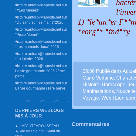
bactér
victoire.antoux@laposte.net
sur
l’inve
*#Les Mémés*
victoire.antoux@laposte.net
sur
1) *le*an*er F**m
*Du sang sur les mains*2026
*eorg** *ind**y.
victoire.antoux@laposte.net
sur
*Pisse Mémé*
victoire.antoux@laposte.net
sur
*Les moments doux* 2026
victoire.antoux@laposte.net
sur
*La loterie* 2026
victoire.antoux@laposte.net
sur
05:30 Publié dans
Actual
La vie gourmande 2026 2ème
partie .
Carré Verlaine
,
Charade
victoire.antoux@laposte.net
sur
Histoire
,
Horoscope
,
Jeu
La vie gourmande (1ère partie)
Manifestations
,
Nouvelle
Voyage
,
Web
|
Lien per
DERNIERS WEBLOGS
MIS À JOUR
Commentaires
LAFAUTEAROUSSEAU
Vie des Saints - Saint du