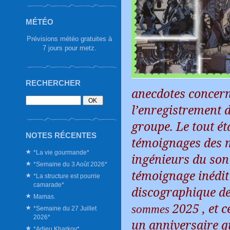
MÉTÉO
Prévisions météo gratuites à
7 jours pour metz.
RECHERCHER
anecdotes concerna
l’enregistrement 
groupe. Le tout ét
NOTES RÉCENTES
témoignages des 
*La vie gourmande*
ingénieurs du son 
*Semaine du 3 Août 2026*
témoignage inédit
*La structure est pourrie
camarade*
discographique d
Mamas.
2025 , et c
sommes
*Semaine du 27 Juillet
2026*
un anniversaire qu
*Adieu Kharkov*.