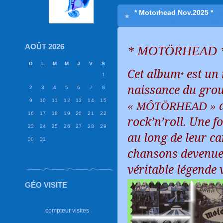
* Motorhead Nov.2025 *
AOÛT 2026
*
MOTÖRHEAD 
D
L
M
M
J
V
S
Cet album
est un
*
1
naissance du grou
2
3
4
5
6
7
8
9
10
11
12
13
14
15
a
«
MÔTÖRHEAD »
16
17
18
19
20
21
22
rock’n’roll. Une 
23
24
25
26
27
28
29
au long de leur ca
30
31
chansons devenues
véritable légende
GÉO VISITE
compteur visites