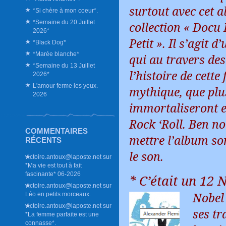
surtout avec cet a
*Si chère à mon coeur*.
*Semaine du 20 Juillet
collection « Docu 
2026*
Petit ». Il s’agit d
*Black Dog*
*Marée blanche*
qui au travers de
*Semaine du 13 Juillet
l’histoire de cett
2026*
L'amour ferme les yeux.
mythique, que plu
2026
immortaliseront en
Rock ‘Roll. Ben nou
COMMENTAIRES
mettre l’album so
RÉCENTS
le son.
victoire.antoux@laposte.net
sur
*Ma vie est tout à fait
fascinante* 06-2026
* C’était un 12 
victoire.antoux@laposte.net
sur
Nobel
Léo en petits morceaux.
victoire.antoux@laposte.net
sur
ses tr
*La femme parfaite est une
connasse*.