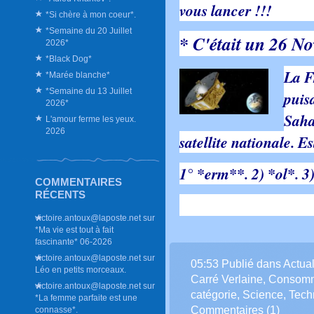
vous l
*Si chère à mon coeur*.
*Semaine du 20 Juillet
* C'était un 26 N
2026*
*Black Dog*
La F
*Marée blanche*
*Semaine du 13 Juillet
puis
2026*
Saha
L'amour ferme les yeux.
2026
satellite nationale. Es
1° *erm**. 2) *ol*. 3)
COMMENTAIRES
RÉCENTS
victoire.antoux@laposte.net
sur
*Ma vie est tout à fait
fascinante* 06-2026
victoire.antoux@laposte.net
sur
05:53 Publié dans
Actual
Léo en petits morceaux.
Carré Verlaine
,
Consomm
victoire.antoux@laposte.net
sur
catégorie
,
Science
,
Tech
*La femme parfaite est une
Commentaires (1)
connasse*.