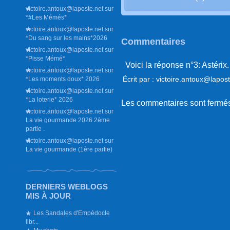
victoire.antoux@laposte.net
sur
*#Les Mémés*
victoire.antoux@laposte.net
sur
*Du sang sur les mains*2026
Commentaires
victoire.antoux@laposte.net
sur
*Pisse Mémé*
Voici la réponse n°3: Astérix.
victoire.antoux@laposte.net
sur
Écrit par : victoire.antoux@lapos
*Les moments doux* 2026
victoire.antoux@laposte.net
sur
*La loterie* 2026
Les commentaires sont fermé
victoire.antoux@laposte.net
sur
La vie gourmande 2026 2ème
partie .
victoire.antoux@laposte.net
sur
La vie gourmande (1ère partie)
DERNIERS WEBLOGS
MIS À JOUR
Les Sandales d'Empédocle
libr...