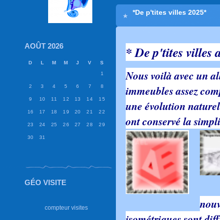
*De p'tites villes 2025*
AOÛT 2026
* De p'tites ville
D
L
M
M
J
V
S
Nous voilà avec un a
1
immeubles assez comp
2
3
4
5
6
7
8
9
10
11
12
13
14
15
une évolution naturell
16
17
18
19
20
21
22
ont conservé la simpli
23
24
25
26
27
28
29
30
31
GÉO VISITE
nouv
compteur visites
isométriques sont dif