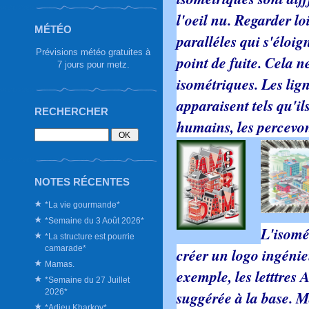
l'oeil nu. Regarder lo
MÉTÉO
paralléles qui s'éloi
Prévisions météo gratuites à
point de fuite. Cela n
7 jours pour metz.
isométriques. Les lign
apparaisent tels qu'il
RECHERCHER
humains, les percevon
NOTES RÉCENTES
*La vie gourmande*
*Semaine du 3 Août 2026*
L'isomé
*La structure est pourrie
camarade*
créer un logo ingénieu
Mamas.
exemple, les letttres 
*Semaine du 27 Juillet
2026*
suggérée à la base. 
*Adieu Kharkov*.