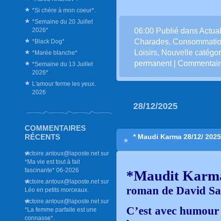
*Si chère à mon coeur*.
*Semaine du 20 Juillet
2026*
06:00 Publié dans
Actual
Charades
,
Consommati
*Black Dog*
Loisirs
,
Nouvelle catégor
*Marée blanche*
permanent
|
Commentaire
*Semaine du 13 Juillet
2026*
L'amour ferme les yeux.
2026
28/12/2025
COMMENTAIRES
RÉCENTS
* Maudi Karma 28/12/ 2025
victoire.antoux@laposte.net
sur
*Ma vie est tout à fait
fascinante* 06-2026
*Maudit Karm
victoire.antoux@laposte.net
sur
roman de David Sa
Léo en petits morceaux.
victoire.antoux@laposte.net
sur
C’est avec humour
*La femme parfaite est une
connasse*.