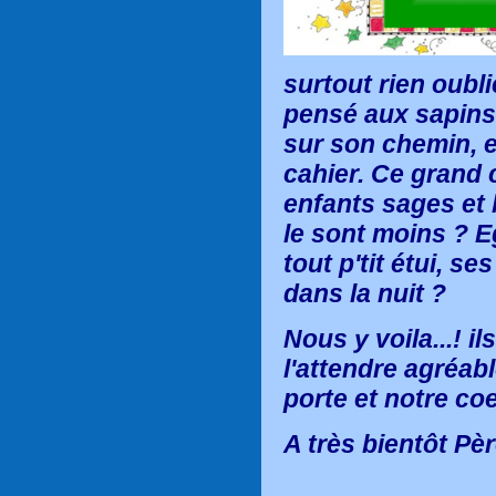
surtout rien oubl
pensé aux
sapins
sur son chemin, et
cahier.
Ce grand c
enfants sages et
le sont moins ? 
tout p'tit étui, se
dans la nuit ?
Nous y voila...! i
l'attendre agréab
porte et notre coe
A très bientôt Pè