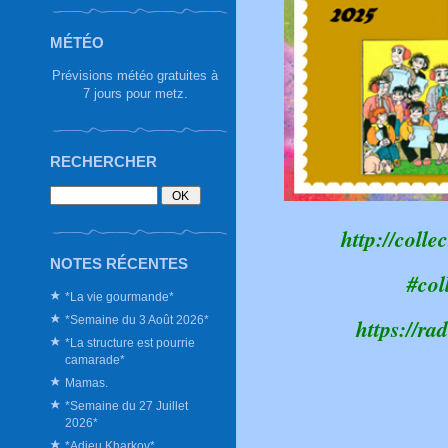
MÉTÉO
Prévisions météo gratuites à
7 jours pour metz.
RECHERCHER
http://colle
NOTES RÉCENTES
#col
*La vie gourmande*
*Semaine du 3 Août 2026*
https://r
*La structure est pourrie
camarade*
Mamas.
*Semaine du 27 Juillet
2026*
*Adieu Kharkov*.