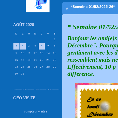
*Semaine 01/52/2025-26*
AOÛT 2026
* Semaine 01/52/
D
L
M
M
J
V
S
Bonjour les ami(e)s
1
Décembre".
Pourqu
2
3
4
5
6
7
8
gentiment avec les d
9
10
11
12
13
14
15
ressemblent mais ne
16
17
18
19
20
21
22
Effectivement, 10 p'
23
24
25
26
27
28
29
différence.
30
31
GÉO VISITE
compteur visites