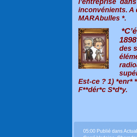
l’entreprise dans
inconvénients. A 
MARAbulles *.
*C’é
1898
des s
éléme
radio
supér
Est-ce ? 1) *enr* *
F**dér*c S*d*y.
Olkif 
05:00 Publié dans
Actual