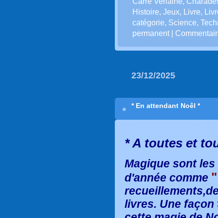
Carré Verlaine
,
Charade
Histoire
,
Jeux
,
Livre
,
Liv
catégorie
,
Science
,
Tech
permanent
|
Commentaire
23/12/2025
* En attendant Noêl *
*
A toutes et tou
Magique sont les 
"
d'année comme
recueillements,d
livres. Une façon
cette magie de No