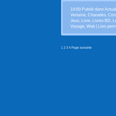
10:00 Publié dans
Actual
Verlaine
,
Charades
,
Con
Jeux
,
Livre
,
Livres BD
,
L
Voyage
,
Web
|
Lien per
1
2
3
4
Page suivante