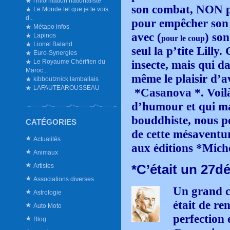
l'information nationaliste
son combat, NON po
Le Monde tel que je le vois
d...
pour empêcher son 
Métapo infos
avec (
) so
Lapinos
pour le coup
Lionel Baland
seul la p’tite Lilly
Euro-Synergies
Le Royaume Chérifien du
insecte, mais qui d
Maroc...
même le plaisir d’a
kibboutznick lamballais
LAFAUTEAROUSSEAU
*Casanova *. Voilà
d’humour et qui mal
bouddhiste, nous po
CATÉGORIES
de cette mésaventur
Actualités
aux éditions *Mich
Animaux
Artistes
*C’était un 27d
Associations diverses
Un grand c
Astrologie
était de re
Auto Moto
perfection 
Blog