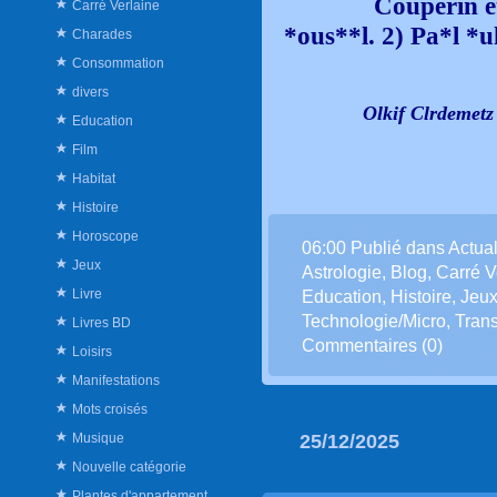
Couperin e
Carré Verlaine
*ous**l. 2) Pa*l 
Charades
Consommation
divers
Olkif Clrdeme
Education
Film
Habitat
Histoire
Horoscope
06:00 Publié dans
Actual
Jeux
Astrologie
,
Blog
,
Carré V
Livre
Education
,
Histoire
,
Jeu
Technologie/Micro
,
Trans
Livres BD
Commentaires (0)
Loisirs
Manifestations
Mots croisés
Musique
25/12/2025
Nouvelle catégorie
Plantes d'appartement