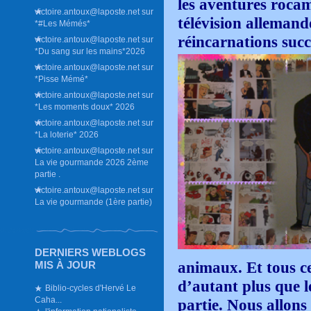
les aventures roca
victoire.antoux@laposte.net
sur
télévision allemand
*#Les Mémés*
réincarnations succ
victoire.antoux@laposte.net
sur
*Du sang sur les mains*2026
victoire.antoux@laposte.net
sur
*Pisse Mémé*
victoire.antoux@laposte.net
sur
*Les moments doux* 2026
victoire.antoux@laposte.net
sur
*La loterie* 2026
victoire.antoux@laposte.net
sur
La vie gourmande 2026 2ème
partie .
victoire.antoux@laposte.net
sur
La vie gourmande (1ère partie)
DERNIERS WEBLOGS
animaux. Et tous ce
MIS À JOUR
d’autant plus que l
Biblio-cycles d'Hervé Le
Caha...
partie. Nous allon