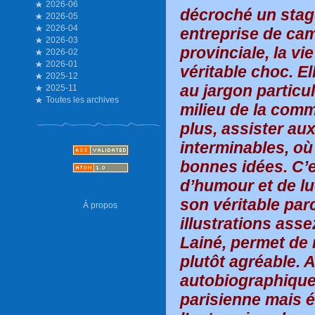
2026-06
décroché un stag
2026-05
2026-04
entreprise de cam
2026-03
provinciale, la vi
2026-02
2026-01
véritable choc. El
2025-12
au jargon particul
2025-11
Toutes les archives
milieu de la comm
plus, assister aux
interminables, où
bonnes idées. C’
d’humour et de lu
son véritable pa
À propos
illustrations ass
Lainé, permet de 
plutôt agréable. A
autobiographique 
parisienne mais 