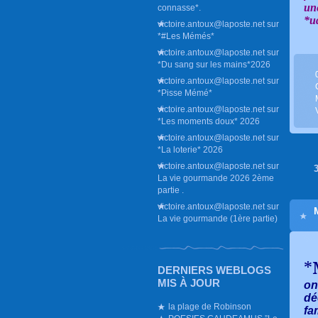
un
connasse*.
*u
victoire.antoux@laposte.net
sur
*#Les Mémés*
victoire.antoux@laposte.net
sur
*Du sang sur les mains*2026
victoire.antoux@laposte.net
sur
*Pisse Mémé*
victoire.antoux@laposte.net
sur
*Les moments doux* 2026
victoire.antoux@laposte.net
sur
*La loterie* 2026
victoire.antoux@laposte.net
sur
La vie gourmande 2026 2ème
partie .
victoire.antoux@laposte.net
sur
La vie gourmande (1ère partie)
*
DERNIERS WEBLOGS
MIS À JOUR
on
dé
la plage de Robinson
fa