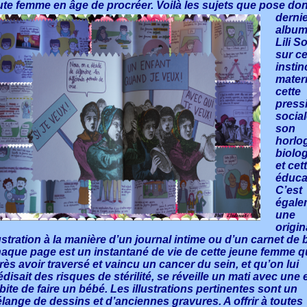
ute femme en âge de procréer. Voilà les sujets que pose do
derni
album
Lili S
sur ce
instin
mater
cette
press
social
son
horlo
biolo
et cet
éduca
C’est
égale
une
origin
lustration à la manière d’un journal intime ou d’un carnet de 
aque page est un instantané de vie de cette jeune femme qu
rès avoir traversé et vaincu un cancer du sein, et qu’on lui
édisait des risques de stérilité, se réveille un mati avec une 
bite de faire un bébé. Les illustrations pertinentes sont un
lange de dessins et d’anciennes gravures. A offrir à toutes