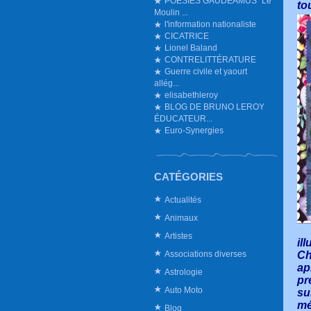
POESIES GAUDEAMUS ”Le
to
Moulin ...
l'information nationaliste
CICATRICE
Lionel Baland
CONTRELITTÉRATURE
Guerre civile et yaourt
allég...
elisabethleroy
BLOG DE BRUNO LEROY
ÉDUCATEUR...
Euro-Synergies
CATÉGORIES
Actualités
Animaux
Artistes
il
Associations diverses
Ch
ap
Astrologie
pr
Auto Moto
su
mé
Blog