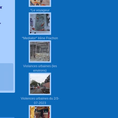
s
ux
*Le voyageur
,
*Mediator* Irène Frachon
Violances urbaines (les
environs)
Violences urbaines du 2/3-
07-2023