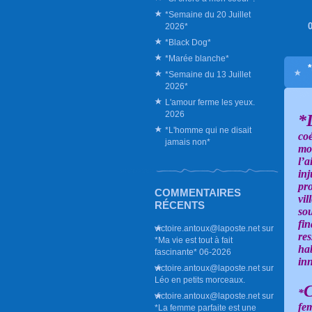
*Semaine du 20 Juillet
2026*
*Black Dog*
*Marée blanche*
*Semaine du 13 Juillet
2026*
L'amour ferme les yeux.
2026
*
*L'homme qui ne disait
coé
jamais non*
mo
l’a
in
pro
COMMENTAIRES
vil
RÉCENTS
sou
fin
victoire.antoux@laposte.net
sur
res
*Ma vie est tout à fait
hab
fascinante* 06-2026
in
victoire.antoux@laposte.net
sur
Léo en petits morceaux.
C
*
victoire.antoux@laposte.net
sur
fem
*La femme parfaite est une