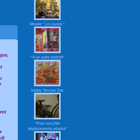
Musée * Le Louvre *
que,
*A un autre endroit*
t
u
s
happy Sex par Zep
ent
.
*Pour vos p'tits
déplacements urbains*
e
uit