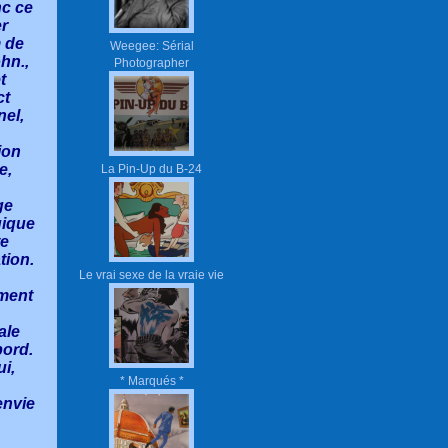
nc ce
er
 de
Weegee: Sérial
ohn.,
Photographer
t
ct
nel,
ion
e,
La Pin-Up du B-24
ge
gique
te
tion.
Le vrai sexe de la vraie vie
ment
ale
bord.
i,
* Marqués *
envie