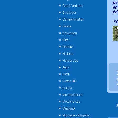
pe
Carré Verlaine
en
éd
Charades
Consommation
*C
divers
Education
Film
Habitat
Histoire
Horoscope
Jeux
Livre
Livres BD
Loisirs
Manifestations
Mots croisés
Musique
Nouvelle catégorie