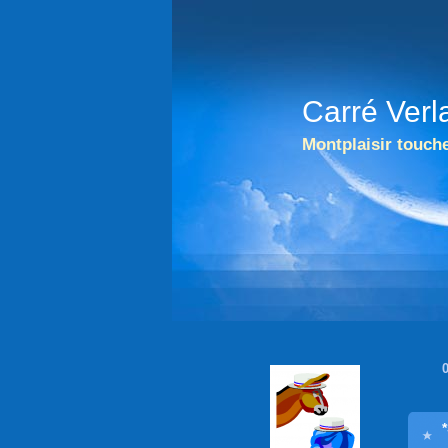
Carré Verl
Montplaisir touche