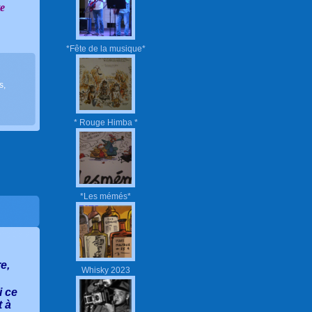
te
*Fête de la musique*
s
,
* Rouge Himba *
*Les mémés*
re,
Whisky 2023
i ce
t à