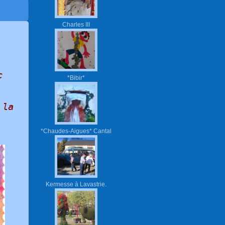
Charles III
c
*Bibir*
 la
*Chaudes-Aigues* Cantal
Kermesse à Lavastrie.