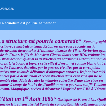
02/08/2026
*La structure est pourrie camarade*
La structure est pourrie camarade*
Roman graphi
crit avec l’illustrateur Yann Kebbi, est une satire sociale sur la
dernisation destructrice .L’humour absurde de Viken Berberian ayan
ide de Frunz, le fils de Monsieur Ciment (dans cette BD), critique les
justices économiques et la destruction du patrimoine urbain au nom d
grès. C’est donc à travers cette ville d’Erevan, et comme bien d’autre
les du Caucase, détruites par la guerre, vérolées par la corruption,
mises aux volontés délirantes d’oligarques voraces. Ils font leur miel
ancier par la destruction et reconstruction dans cette ville qui ne se
semble plus. Mais détruire la mémoire collective d’une ville et de ses
itants à coups de boulet de démolition ne va pas sans conflit Totalem
novant. Magnifique, et c’est à découvrir ! Imprimé par EBS à Vérone
er
’était un 1
Août 1886*
Obsèques de Franz Liszt. Quell
me de lettre française fut l’amie du compositeur (de cette liaison naq