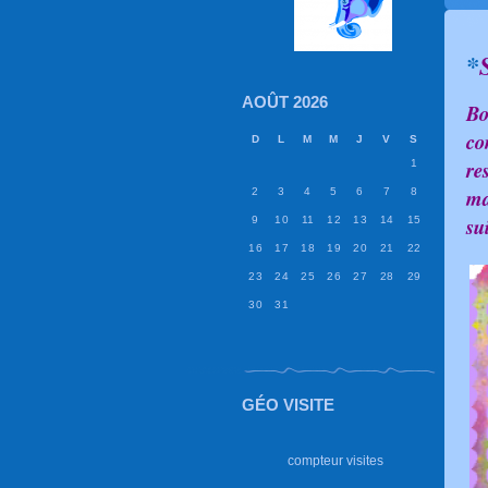
*
AOÛT 2026
Bo
co
D
L
M
M
J
V
S
re
1
ma
2
3
4
5
6
7
8
su
9
10
11
12
13
14
15
16
17
18
19
20
21
22
23
24
25
26
27
28
29
30
31
GÉO VISITE
compteur visites