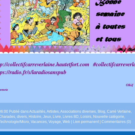
tp://collectifcarreverlaine.hautetfort.com #collectifcarrever
tps://radio.fr/s/laradiosanspub
Olkif
demetz
06:00 Publié dans
Actualités
,
Artistes
,
Associations diverses
,
Blog
,
Carré Verlaine
,
Charades
,
divers
,
Histoire
,
Jeux
,
Livre
,
Livres BD
,
Loisirs
,
Nouvelle catégorie
,
Technologie/Micro
,
Vacances
,
Voyage
,
Web
|
Lien permanent
|
Commentaires (0)