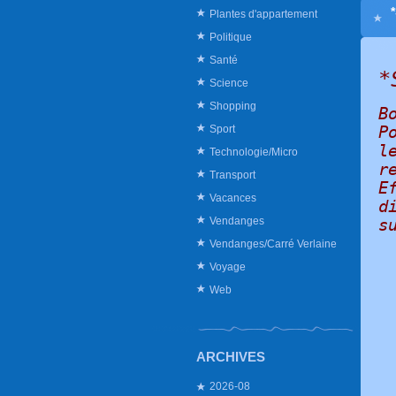
Plantes d'appartement
Politique
Santé
*
Science
Shopping
B
Sport
P
l
Technologie/Micro
r
Transport
E
Vacances
d
Vendanges
s
Vendanges/Carré Verlaine
Voyage
Web
ARCHIVES
2026-08