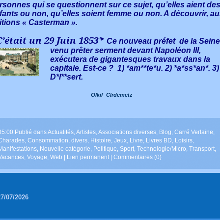
rsonnes qui se questionnent sur ce sujet, qu’elles aient de
fants ou non, qu’elles soient femme ou non. A découvrir, a
itions « Casterman ».
’était un 29 Juin 1853*
Ce nouveau préfet de la Seine
venu prêter serment
devant Napoléon III,
exécutera de gigantesques travaux dans la
capitale. Est-ce ? 1) *am**te*u. 2) *a*ss*an*. 3)
D*l**sert.
Olkif Clrdemetz
05:00 Publié dans
Actualités
,
Artistes
,
Associations diverses
,
Blog
,
Carré Verlaine
,
Charades
,
Consommation
,
divers
,
Histoire
,
Jeux
,
Livre
,
Livres BD
,
Loisirs
,
Manifestations
,
Nouvelle catégorie
,
Politique
,
Sport
,
Technologie/Micro
,
Transport
,
Vacances
,
Voyage
,
Web
|
Lien permanent
|
Commentaires (0)
27/07/2026