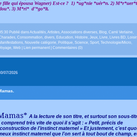
e fille qui épousa Wagner) Est-ce ? 1) *ug*nie *uér*n. 2) M*r*uer*
dou*. 3) M*ri* d’*go*lt.
05:30 Publié dans
Actualités
,
Artistes
,
Associations diverses
,
Blog
,
Carré Verlaine
,
Charades
,
Consommation
,
divers
,
Education
,
Histoire
,
Jeux
,
Livre
,
Livres BD
,
Loisir
Manifestations
,
Nouvelle catégorie
,
Politique
,
Science
,
Sport
,
Technologie/Micro
,
Voyage
,
Web
|
Lien permanent
|
Commentaires (0)
30/07/2026
Mamas.
Mamas*
A la lecture de son titre, et surtout son sous-tit
 comprend très vite de quoi il s’agit : « Petit, précis de
construction de l’instinct maternel » Et justement, c’est quo
meux instinct maternel que l’on sert à tout bout de champ, e