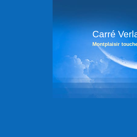
Carré Verl
Montplaisir touche