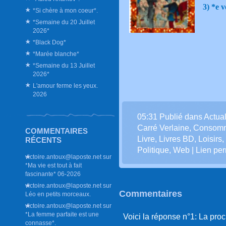
3) *e 
*Si chère à mon coeur*.
*Semaine du 20 Juillet
2026*
*Black Dog*
*Marée blanche*
*Semaine du 13 Juillet
2026*
L'amour ferme les yeux.
2026
05:31 Publié dans
Actual
Carré Verlaine
,
Consomm
COMMENTAIRES
Livre
,
Livres BD
,
Loisirs
,
RÉCENTS
Politique
,
Web
|
Lien pe
victoire.antoux@laposte.net
sur
*Ma vie est tout à fait
fascinante* 06-2026
victoire.antoux@laposte.net
sur
Commentaires
Léo en petits morceaux.
victoire.antoux@laposte.net
sur
*La femme parfaite est une
Voici la réponse n°1: La pro
connasse*.