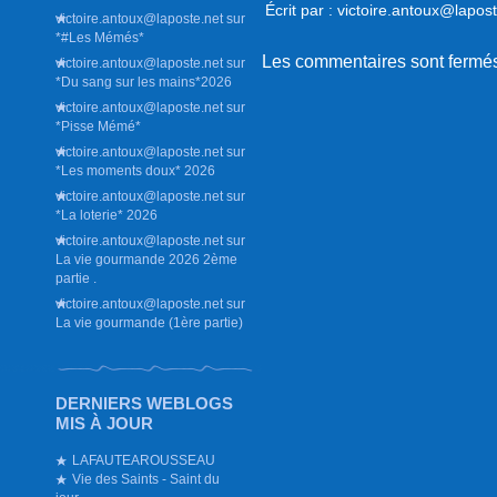
Écrit par : victoire.antoux@lapos
victoire.antoux@laposte.net
sur
*#Les Mémés*
Les commentaires sont fermé
victoire.antoux@laposte.net
sur
*Du sang sur les mains*2026
victoire.antoux@laposte.net
sur
*Pisse Mémé*
victoire.antoux@laposte.net
sur
*Les moments doux* 2026
victoire.antoux@laposte.net
sur
*La loterie* 2026
victoire.antoux@laposte.net
sur
La vie gourmande 2026 2ème
partie .
victoire.antoux@laposte.net
sur
La vie gourmande (1ère partie)
DERNIERS WEBLOGS
MIS À JOUR
LAFAUTEAROUSSEAU
Vie des Saints - Saint du