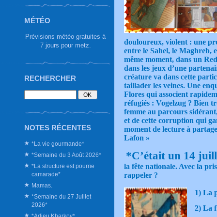
MÉTÉO
Prévisions météo gratuites à
douloureux, violent : une pro
7 jours pour metz.
entre le Sahel, le Maghreb, e
même moment, dans un Red Co
dans les jeux d’une partenair
créature va dans cette partic
RECHERCHER
taillader les veines. Une enq
Flores qui associent rapidem
réfugiés : Vogelzug ? Bien t
femme au parcours sidérant,
et de cette corruption qui 
NOTES RÉCENTES
moment de lecture à partage
Lafon »
*La vie gourmande*
*C’était un 14 jui
*Semaine du 3 Août 2026*
la fête nationale. Avec la pri
*La structure est pourrie
camarade*
rappeler ?
Mamas.
1) La 
*Semaine du 27 Juillet
2026*
2) La f
*Adieu Kharkov*.