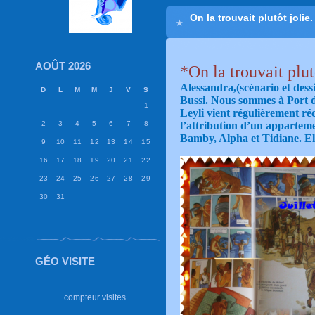
On la trouvait plutôt jolie.
AOÛT 2026
*On la trouvait plut
Alessandra,
(scénario et dess
D
L
M
M
J
V
S
Bussi. Nous sommes à Port d
1
Leyli vient régulièrement ré
2
3
4
5
6
7
8
l’attribution d’un appartemen
Bamby, Alpha et Tidiane. El
9
10
11
12
13
14
15
16
17
18
19
20
21
22
23
24
25
26
27
28
29
30
31
GÉO VISITE
compteur visites