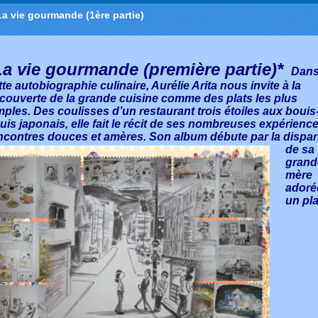
La vie gourmande (1ère partie)
La vie gourmande (première partie)*
Dan
tte autobiographie culinaire, Aurélie Arita nous invite à la
couverte de la grande cuisine comme des plats les plus
mples. Des coulisses d’un restaurant trois étoiles aux bouis
uis japonais, elle fait le récit de ses nombreuses expérience
ncontres douces et amères. Son
album débute par la dispar
de sa
grand
mère
adorée
un pla