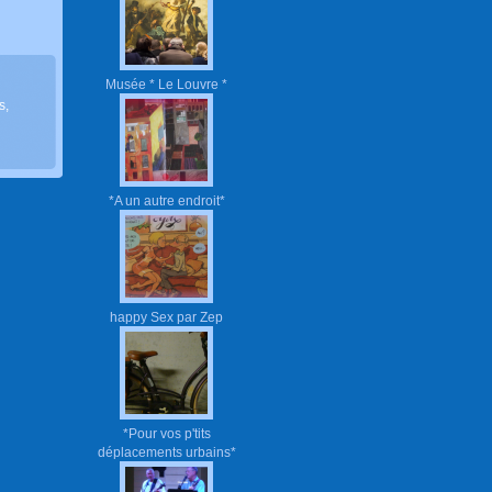
Musée * Le Louvre *
s
,
*A un autre endroit*
happy Sex par Zep
*Pour vos p'tits
déplacements urbains*