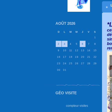
*
AOÛT 2026
ce
D
L
M
M
J
V
S
dé
1
si
bo
2
3
4
5
6
7
8
re
9
10
11
12
13
14
15
16
17
18
19
20
21
22
23
24
25
26
27
28
29
30
31
GÉO VISITE
compteur visites