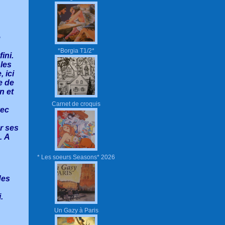
e
*Borgia T1/2*
ini.
 les
 ici
e de
n et
Carnet de croquis
vec
r ses
… A
* Les soeurs Seasons* 2026
des
.
Un Gazy à Paris