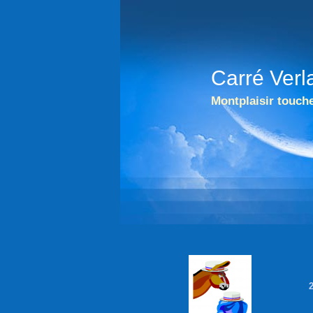
Carré Verl
Montplaisir touche