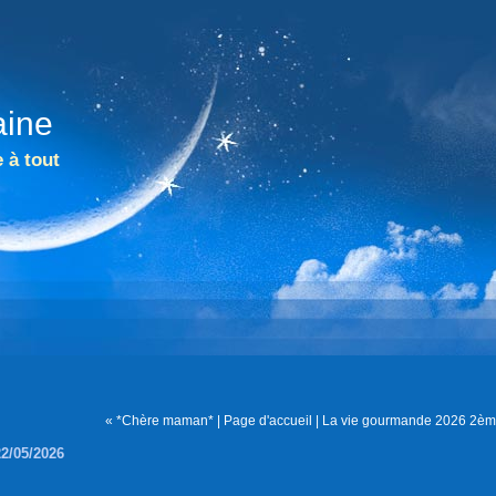
aine
 à tout
« *Chère maman*
|
Page d'accueil
|
La vie gourmande 2026 2ème 
22/05/2026