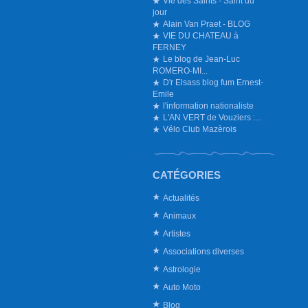
Vie des Saints - Saint du
jour
Alain Van Praet - BLOG
VIE DU CHATEAU à
FERNEY
Le blog de Jean-Luc
ROMERO-MI...
D'r Elsass blog fum Ernest-
Emile
l'information nationaliste
L'AN VERT de Vouziers :...
Vélo Club Mazèrois
CATÉGORIES
Actualités
Animaux
Artistes
Associations diverses
Astrologie
Auto Moto
Blog