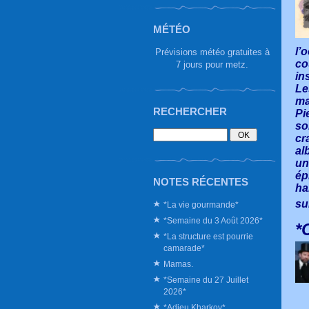
MÉTÉO
l’
Prévisions météo gratuites à
co
7 jours pour metz.
in
Le
ma
RECHERCHER
Pi
so
cr
al
un
ép
NOTES RÉCENTES
ha
su
*La vie gourmande*
*Semaine du 3 Août 2026*
*
*La structure est pourrie
camarade*
Mamas.
*Semaine du 27 Juillet
2026*
*Adieu Kharkov*.