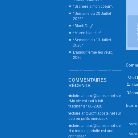
*Si chère à mon coeur*.
*Semaine du 20 Juillet
2026*
*Black Dog*
*Marée blanche*
*Semaine du 13 Juillet
2026*
L'amour ferme les yeux.
2026
Comme
Voici 
COMMENTAIRES
Écrit p
RÉCENTS
Répon
victoire.antoux@laposte.net
sur
*Ma vie est tout à fait
Écrir
fascinante* 06-2026
victoire.antoux@laposte.net
sur
Léo en petits morceaux.
Votre
victoire.antoux@laposte.net
sur
*La femme parfaite est une
Votre 
connasse*.