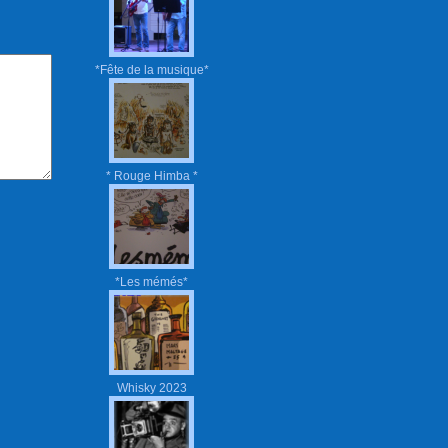
*Fête de la musique*
* Rouge Himba *
*Les mémés*
Whisky 2023