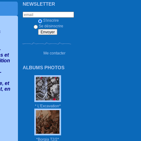
NEWSLETTER
S'inscrire
Se désinscrire
s
-
Me contacter
s et
ition
ALBUMS PHOTOS
-
, et
t, en
* L'Excavation*
*Borgia T2/2*