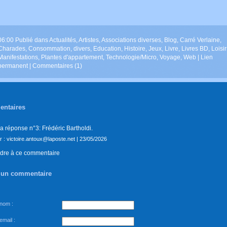
06:00 Publié dans
Actualités
,
Artistes
,
Associations diverses
,
Blog
,
Carré Verlaine
,
Charades
,
Consommation
,
divers
,
Education
,
Histoire
,
Jeux
,
Livre
,
Livres BD
,
Loisir
Manifestations
,
Plantes d'appartement
,
Technologie/Micro
,
Voyage
,
Web
|
Lien
permanent
|
Commentaires (1)
ntaires
la réponse n°3: Frédéric Bartholdi.
ar : victoire.antoux@laposte.net | 23/05/2026
dre à ce commentaire
e un commentaire
 nom :
email :