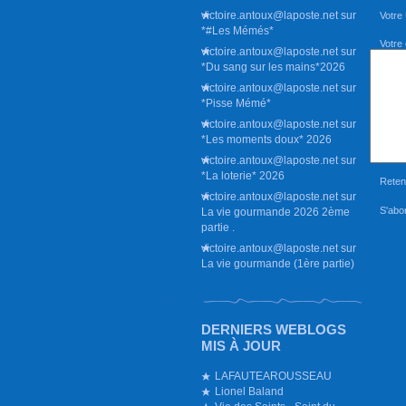
victoire.antoux@laposte.net
sur
Votre
*#Les Mémés*
Votre
victoire.antoux@laposte.net
sur
*Du sang sur les mains*2026
victoire.antoux@laposte.net
sur
*Pisse Mémé*
victoire.antoux@laposte.net
sur
*Les moments doux* 2026
victoire.antoux@laposte.net
sur
*La loterie* 2026
Reten
victoire.antoux@laposte.net
sur
S'abon
La vie gourmande 2026 2ème
partie .
victoire.antoux@laposte.net
sur
La vie gourmande (1ère partie)
DERNIERS WEBLOGS
MIS À JOUR
LAFAUTEAROUSSEAU
Lionel Baland