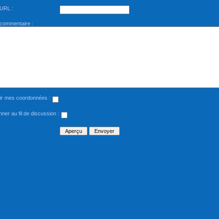
 URL :
 commentaire :
ir mes coordonnées :
ner au fil de discussion :