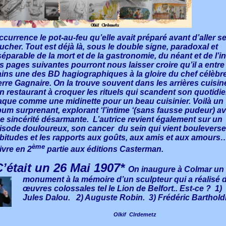
occurrence le pot-au-feu qu’elle avait préparé avant d’aller s
ucher. Tout est déjà là, sous le double signe, paradoxal et
séparable de la mort et de la gastronomie, du néant et de l’inf
s pages suivantes pourront nous laisser croire qu’il a entre
ins une des BD hagiographiques à la gloire du chef célèbre,
erre Gagnaire. On la trouve souvent dans les arrières cuisin
n restaurant à croquer les rituels qui scandent son quotidie
aque comme une midinette pour un beau cuisinier. Voilà un
bum surprenant, explorant ‘l’intime ‘(sans fausse pudeur) a
e sincérité désarmante. L’autrice revient également sur un
isode douloureux, son cancer du sein qui vient bouleverse
bitudes et les rapports aux goûts, aux amis et aux amours
ème
ivre en 2
partie aux éditions Casterman.
C’était un 26 Mai 1907*
On inaugure à Colmar un
monument à la mémoire
d’un sculpteur qui a réalisé 
œuvres colossales tel le Lion de Belfort.. Est-ce ? 1)
Jules Dalou. 2) Auguste Robin. 3) Frédéric Bartholdi
Olkif Clrdemetz