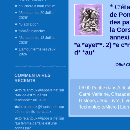
* C’ét
*Si chère à mon coeur*.
*Semaine du 20 Juillet
de Pon
2026*
des pa
*Black Dog*
la Cors
*Marée blanche*
annexi
*Semaine du 13 Juillet
2026*
*a *ayet**. 2) *e c
L'amour ferme les yeux.
d* *au*
2026
Olkif C
COMMENTAIRES
RÉCENTS
06:00 Publié dans
Actual
victoire.antoux@laposte.net
sur
Carré Verlaine
,
Charade
*Ma vie est tout à fait
fascinante* 06-2026
Histoire
,
Jeux
,
Livre
,
Liv
Technologie/Micro
|
Lien
victoire.antoux@laposte.net
sur
Léo en petits morceaux.
victoire.antoux@laposte.net
sur
*La femme parfaite est une
connasse*.