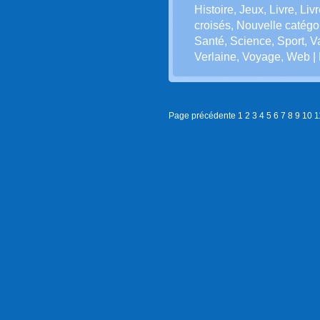
Histoire
,
Jeux
,
Livre
,
Liv
croisés
,
Nouvelle catégo
Santé
,
Science
,
Sport
,
V
Verlaine
,
Voyage
,
Web
|
Page précédente
1
2
3
4
5
6
7
8
9
10
1