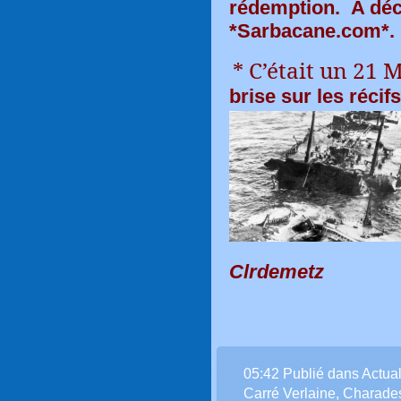
rédemption. A déc
*Sarbacane.com*.
* C’était un 21 
brise sur les récif
Clrdemetz
05:42 Publié dans
Actual
Carré Verlaine
,
Charade