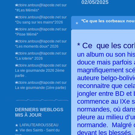
02/05/2025
victoire.antoux@laposte.net
sur
*#Les Mémés*
victoire.antoux@laposte.net
sur
*Ce que les corbeaux nou
*Du sang sur les mains*2026
victoire.antoux@laposte.net
sur
*Pisse Mémé*
victoire.antoux@laposte.net
sur
* Ce que les cor
*Les moments doux* 2026
un album ou son his
victoire.antoux@laposte.net
sur
*La loterie* 2026
douce mais parfois
victoire.antoux@laposte.net
sur
magnifiquement scé
La vie gourmande 2026 2ème
partie .
auteure belgo-bolivi
victoire.antoux@laposte.net
sur
reconnaitre que cela 
La vie gourmande (1ère partie)
jongler entre BD et 
commence au IXe si
normandes, où dans
DERNIERS WEBLOGS
MIS À JOUR
pleure au milieu d’u
normande. Malgré ce
LAFAUTEAROUSSEAU
Vie des Saints - Saint du
devant les blessés, 