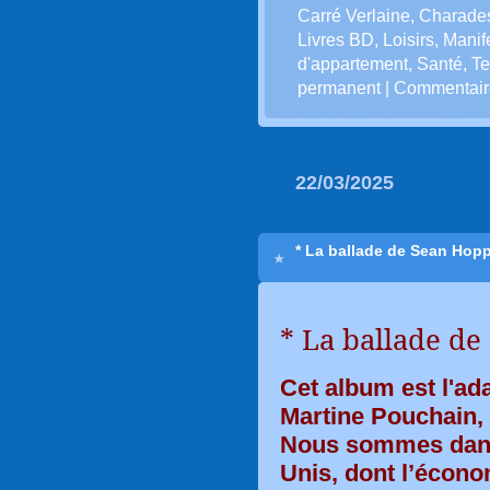
Carré Verlaine
,
Charade
Livres BD
,
Loisirs
,
Manif
d'appartement
,
Santé
,
Te
permanent
|
Commentaire
22/03/2025
* La ballade de Sean Hopp
* La ballade de
Cet album est l'ad
Martine Pouchain, 
Nous sommes dans u
Unis, dont l’écono