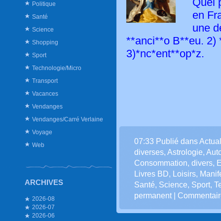
Quel p
Politique
en Fr
Santé
une de
Science
**anci**o B**eu. 2)
Shopping
3)*nc*ent**op*z.
Sport
Technologie/Micro
Olkif Clr
Transport
Vacances
Vendanges
Vendanges/Carré Verlaine
Voyage
07:33 Publié dans
Actual
Web
diverses
,
Astrologie
,
Aut
Consommation
,
divers
,
E
Livres BD
,
Loisirs
,
Manif
ARCHIVES
Santé
,
Science
,
Sport
,
T
permanent
|
Commentaire
2026-08
2026-07
2026-06