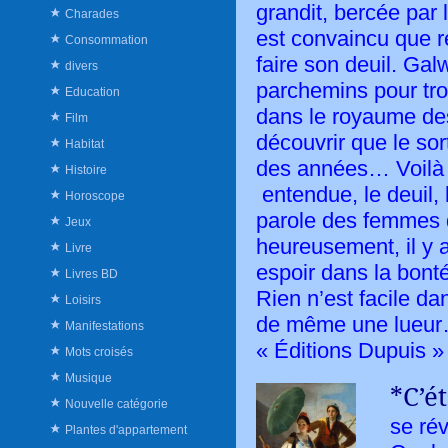
grandit, bercée par 
Charades
est convaincu que r
Consommation
faire son deuil. Gal
divers
parchemins pour tr
Education
dans le royaume des
Film
découvrir que le sort
Habitat
des années… Voilà u
Histoire
entendue, le deuil, l
Horoscope
parole des femmes 
Jeux
heureusement, il y a
Livre
espoir dans la bont
Livres BD
Rien n’est facile da
Loisirs
de même une lueur…
Manifestations
« Éditions Dupuis »
Mots croisés
Musique
*C’é
Nouvelle catégorie
se rév
Plantes d'appartement