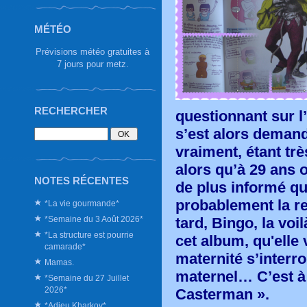
MÉTÉO
Prévisions météo gratuites à
7 jours pour metz.
RECHERCHER
questionnant sur l’
s’est alors demand
vraiment, étant trè
alors qu’à 29 ans o
NOTES RÉCENTES
de plus informé que
probablement la re
*La vie gourmande*
*Semaine du 3 Août 2026*
tard, Bingo, la voi
*La structure est pourrie
cet album, qu'elle 
camarade*
maternité s’interro
Mamas.
maternel… C’est à 
*Semaine du 27 Juillet
2026*
Casterman ».
*Adieu Kharkov*.