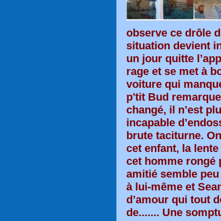
observe ce drôle d
situation devient 
un jour quitte l’a
rage et se met à b
voiture qui manque 
p'tit Bud remarqu
changé, il n’est pl
incapable d’endoss
brute taciturne. O
cet enfant, la lent
cet homme rongé pa
amitié semble peu 
à lui-même et Sea
d’amour qui tout 
de....... Une somp