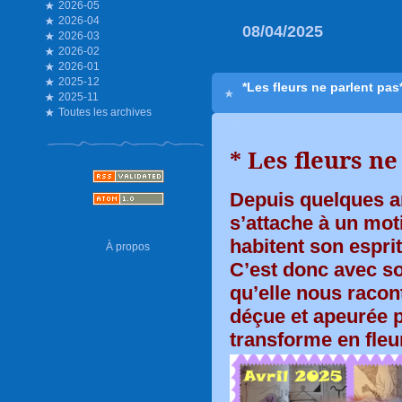
2026-05
2026-04
08/04/2025
2026-03
2026-02
2026-01
2025-12
*Les fleurs ne parlent pas
2025-11
Toutes les archives
* Les fleurs ne
Depuis quelques a
s’attache à un moti
habitent son espri
À propos
C’est donc avec s
qu’elle nous racon
déçue et apeurée p
transforme en fleu