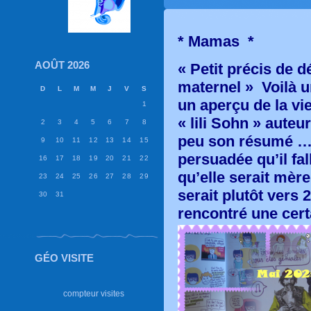
* Mamas *
AOÛT 2026
« Petit précis de d
maternel » Voilà u
D
L
M
M
J
V
S
un aperçu de la vi
1
« lili Sohn » auteu
2
3
4
5
6
7
8
peu son résumé … P’
9
10
11
12
13
14
15
persuadée qu’il fal
16
17
18
19
20
21
22
qu’elle serait mère
23
24
25
26
27
28
29
serait plutôt vers 
30
31
rencontré
une cert
GÉO VISITE
compteur visites