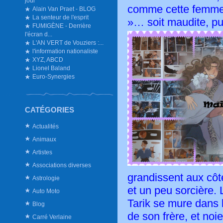
jour
comme cette femme 
Alain Van Praet - BLOG
La senteur de l'esprit
»… soit maudite, p
FUMIGÈNE - Derrière
l'écran d...
L'AN VERT de Vouziers :...
l'information nationaliste
XYZ, ABCD
Lionel Baland
Euro-Synergies
CATÉGORIES
Actualités
Animaux
Artistes
Associations diverses
grandissent aux côt
Astrologie
et un peu sorcière. 
Auto Moto
Tarik se mure dans 
Blog
de son frère, et noie
Carré Verlaine