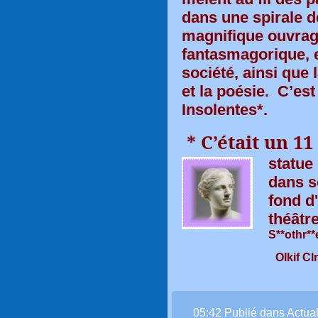
dans une spirale d
magnifique ouvra
fantasmagorique, e
société, ainsi que l
et la poésie. C’est
Insolentes*.
* C’était un 11
statue
dans s
fond d
théâtr
S**othr**e.
Olkif Clrde
05:42 Publié dans
Actual