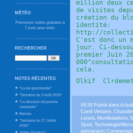
million deux c
de visites dep
MÉTÉO
création du bl
Prévisions météo gratuites à
identité:
7 jours pour metz.
http://collect
C'est donc un 
jour. Ci-desso
RECHERCHER
premier Juin 2
000"consultati
cela.
NOTES RÉCENTES
Olkif Clrdeme
*La vie gourmande*
*Semaine du 3 Août 2026*
*La structure est pourrie
05:30 Publié dans
Actual
camarade*
Carré Verlaine
,
Charade
Mamas.
Loisirs
,
Manifestations
,
N
*Semaine du 27 Juillet
Sport
,
Technologie/Micro
2026*
permanent
|
Commentaire
*Adieu Kharkov*.