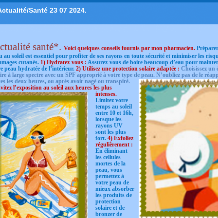
Actualité/Santé 23 07 2024.
ctualité santé*.
Voici quelques conseils fournis par mon pharmacien.
Préparer
 au soleil est essentiel pour profiter de ses rayons en toute sécurité et minimiser les risq
mages cutanés.
1) Hydratez-vous :
Assurez-vous de boire beaucoup d’eau pour mainten
e peau hydratée de l’intérieur.
2) Utilisez une protection solaire adaptée :
Choisissez un 
ire à large spectre avec un
SPF approprié à votre type de peau. N’oubliez pas de le réap
tes les deux heures, ou après avoir nagé ou transpiré.
vitez l’exposition au
soleil aux heures les plus
intenses.
Limitez votre
temps au soleil
entre 10 et 16h,
lorsque les
rayons UV
sont les plus
fort.
4) Exfoliez
régulièrement :
En éliminant
les cellules
mortes de la
peau, vous
permettez à
votre peau de
mieux absorber
les produits de
protection
solaire et de
bronzer de