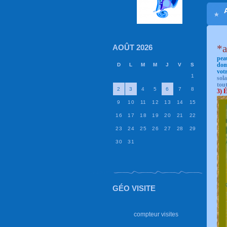
*a
AOÛT 2026
peau
D
L
M
M
J
V
S
dom
votr
1
sola
tou
2
3
4
5
6
7
8
3) É
9
10
11
12
13
14
15
16
17
18
19
20
21
22
23
24
25
26
27
28
29
30
31
GÉO VISITE
compteur visites