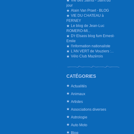
Vie des Saints - Saint du
jour
Alain Van Praet - BLOG
VIE DU CHATEAU à
FERNEY
Le blog de Jean-Luc
ROMERO-MI...
D'r Elsass blog fum Ernest-
Emile
l'information nationaliste
L'AN VERT de Vouziers :...
Vélo Club Mazèrois
CATÉGORIES
Actualités
Animaux
Artistes
Associations diverses
Astrologie
Auto Moto
Blog