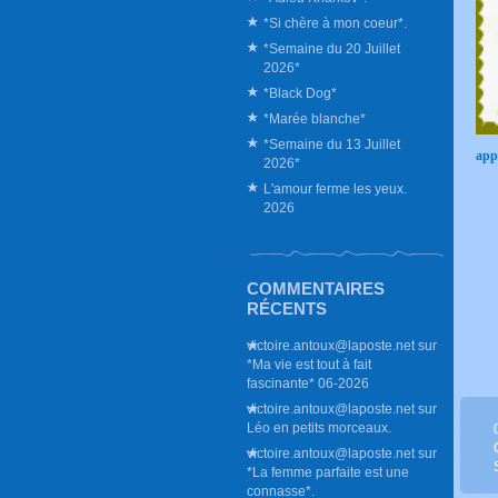
*Si chère à mon coeur*.
*Semaine du 20 Juillet
2026*
*Black Dog*
*Marée blanche*
*Semaine du 13 Juillet
appr
2026*
L'amour ferme les yeux.
2026
COMMENTAIRES
RÉCENTS
victoire.antoux@laposte.net
sur
*Ma vie est tout à fait
fascinante* 06-2026
victoire.antoux@laposte.net
sur
Léo en petits morceaux.
victoire.antoux@laposte.net
sur
*La femme parfaite est une
connasse*.