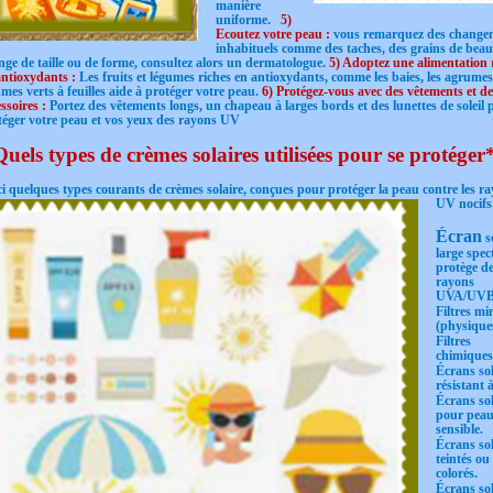
manière
uniforme.
5)
Ecoutez votre peau :
vous remarquez des change
inhabituels comme des taches, des grains de beau
nge de taille ou de forme, consultez alors un dermatologue.
5) Adoptez une alimentation 
antioxydants :
Les fruits et légumes riches en antioxydants, comme les baies, les agrumes
mes verts à feuilles aide à protéger votre peau.
6) Protégez-vous avec des vêtements et de
ssoires :
Portez des vêtements longs, un chapeau à larges bords et des lunettes de soleil 
téger votre peau et vos yeux des rayons UV
uels types de crèmes solaires utilisées pour se protéger
ci quelques types courants de crèmes solaire, conçues pour protéger la
peau contre les r
UV nocifs
Écran
s
large spec
protège d
rayons
UVA/UVB
Filtres m
(physique
Filtres
chimiques
Écrans sol
résistant à
Écrans sol
pour pea
sensible.
Écrans sol
teintés ou
colorés.
Écrans sol