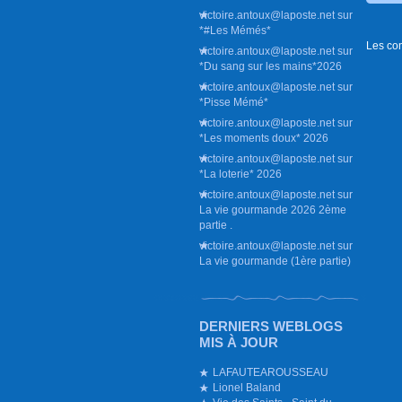
victoire.antoux@laposte.net
sur
*#Les Mémés*
Les co
victoire.antoux@laposte.net
sur
*Du sang sur les mains*2026
victoire.antoux@laposte.net
sur
*Pisse Mémé*
victoire.antoux@laposte.net
sur
*Les moments doux* 2026
victoire.antoux@laposte.net
sur
*La loterie* 2026
victoire.antoux@laposte.net
sur
La vie gourmande 2026 2ème
partie .
victoire.antoux@laposte.net
sur
La vie gourmande (1ère partie)
DERNIERS WEBLOGS
MIS À JOUR
LAFAUTEAROUSSEAU
Lionel Baland