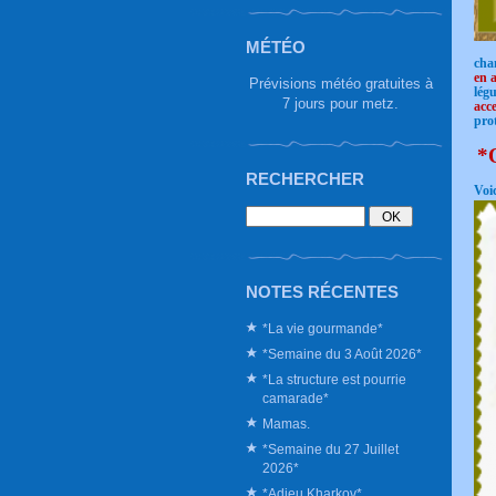
MÉTÉO
cha
en 
Prévisions météo gratuites à
légu
7 jours pour metz.
acce
pro
*Q
RECHERCHER
Voi
NOTES RÉCENTES
*La vie gourmande*
*Semaine du 3 Août 2026*
*La structure est pourrie
camarade*
Mamas.
*Semaine du 27 Juillet
2026*
*Adieu Kharkov*.