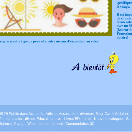
spécifiqu
le visage.
Il est imp
de choisir
écran sola
avec un S
(facteur d
Protectio
Solaire)
oprié à votre type de peau et a votre niveau d’exposition au soleil.
05:29 Publié dans
Actualités
,
Artistes
,
Associations diverses
,
Blog
,
Carré Verlaine
,
Consommation
,
divers
,
Education
,
Livre
,
Livres BD
,
Loisirs
,
Nouvelle catégorie
,
San
Science
,
Voyage
,
Web
|
Lien permanent
|
Commentaires (0)