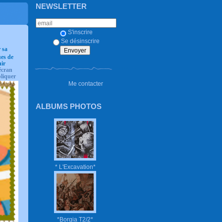
NEWSLETTER
S'inscrire
Se désinscrire
 sa
ues de
ir
écran
pliquer
Me contacter
ALBUMS PHOTOS
* L'Excavation*
*Borgia T2/2*