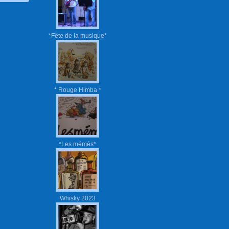
*Fête de la musique*
* Rouge Himba *
*Les mémés*
Whisky 2023