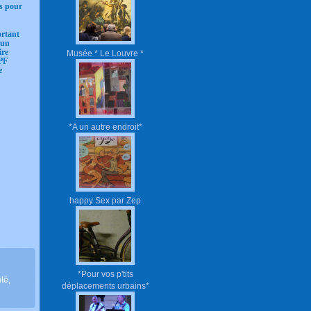
es pour
ortant
 un
ire
Musée * Le Louvre *
PF
e
n
*A un autre endroit*
happy Sex par Zep
*Pour vos p'tits
té
,
déplacements urbains*