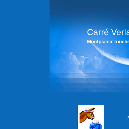
Carré Verl
Montplaisir touche