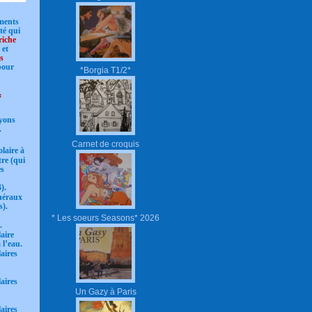
ments
té qui
riche
 et
s
pour
*Borgia T1/2*
*
ayons
.
Carnet de croquis
olaire à
tre (qui
es
).
inéraux
s).
* Les soeurs Seasons* 2026
.
aire
 l’eau.
aires
u
aires
Un Gazy à Paris
aires