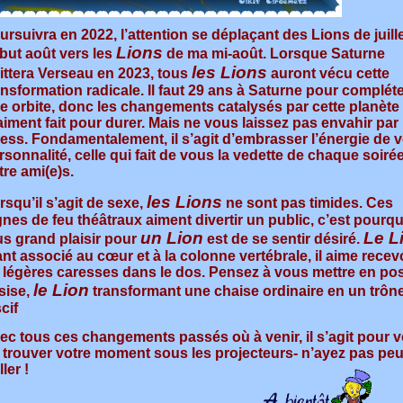
ursuivra en 2022, l’attention se déplaçant des Lions de juille
Lions
but août vers les
de ma mi-août. Lorsque Saturne
les Lions
ittera Verseau en 2023, tous
auront vécu cette
ansformation radicale. Il faut 29 ans à Saturne pour complét
e orbite, donc les changements catalysés par cette planète
aiment fait pour durer. Mais ne vous laissez pas envahir par 
ress. Fondamentalement, il s’agit d’embrasser l’énergie de v
rsonnalité, celle qui fait de vous la vedette de chaque soiré
tre ami(e)s.
les Lions
rsqu’il s’agit de sexe,
ne sont pas timides. Ces
gnes de feu théâtraux aiment divertir un public, c’est pourqu
un Lion
L
e
L
us grand plaisir pour
est de se sentir désiré.
ant associé au cœur et à la colonne vertébrale, il aime recev
 légères caresses dans le dos. Pensez à vous mettre en pos
le
Lion
sise,
transformant une chaise ordinaire en un trôn
cif
ec tous ces changements passés où à venir, il s’agit pour 
 trouver votre moment sous les projecteurs- n’ayez pas peu
ller !