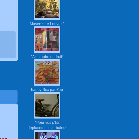
Musée * Le Louvre *
n
*A un autre endroit*
happy Sex par Zep
*Pour vos p'tits
déplacements urbains*