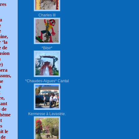
res
Charles III
u
e
e
ine,
 ‘la
e de
*Bibir*
nsion
a
e)
sera
ssons,
ne
*Chaudes-Aigues* Cantal
à
t
re,
nant
e de
Kermesse à Lavastrie.
thème
t
es
it le
 de