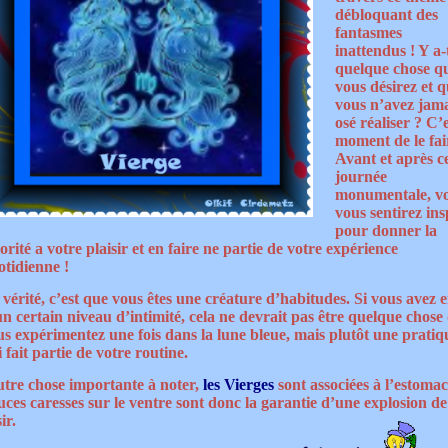
débloquant des
fantasmes
inattendus ! Y a-t
quelque chose q
vous désirez et 
vous n’avez jam
osé réaliser ? C’e
moment de le fai
Avant et après c
journée
monumentale, v
vous sentirez ins
pour donner la
orité a votre plaisir et en faire ne partie de votre expérience
otidienne !
vérité, c’est que vous êtes une créature d’habitudes. Si vous avez 
n certain niveau d’intimité, cela ne devrait pas être quelque chose
us expérimentez une fois dans la lune bleue, mais plutôt une pratiq
 fait partie de votre routine.
tre chose importante à noter,
les Vierges
sont associées à l’estomac
uces caresses sur le ventre sont donc la garantie d’une explosion de
ir.