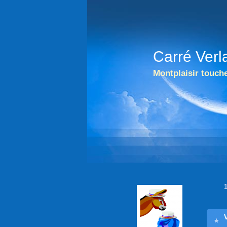
Carré Verl
Montplaisir touche