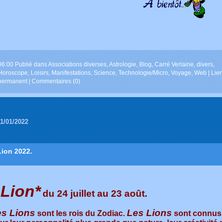
06:00 Publié dans
Associations diverses
,
Astrologie
,
Blog
,
Carré Verlaine
,
divers
,
Horoscope
,
Loisirs
,
Manifestations
,
Science
,
Technologie/Micro
,
Voyage
,
Web
|
Lie
permanent
|
Commentaires (0)
11/01/2022
Lion 2022.
 Lion*
du 24 juillet au 23 août.
es Lions
Les Lions
sont les rois du Zodiac.
sont connus