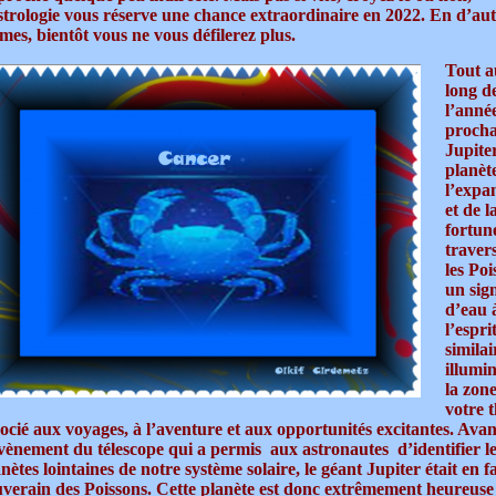
astrologie vous réserve une chance extraordinaire en 2022. En d’aut
mes, bientôt vous ne vous défilerez plus.
Tout a
long d
l’anné
procha
Jupiter
planèt
l’expa
et de l
fortun
traver
les Poi
un sig
d’eau 
l’espri
similai
illumi
la zon
votre 
socié aux voyages, à l’aventure et aux opportunités excitantes. Avan
avènement du télescope qui a permis aux astronautes d’identifier l
nètes lointaines de notre système solaire, le géant Jupiter était en fa
uverain des Poissons. Cette planète est donc extrêmement heureuse