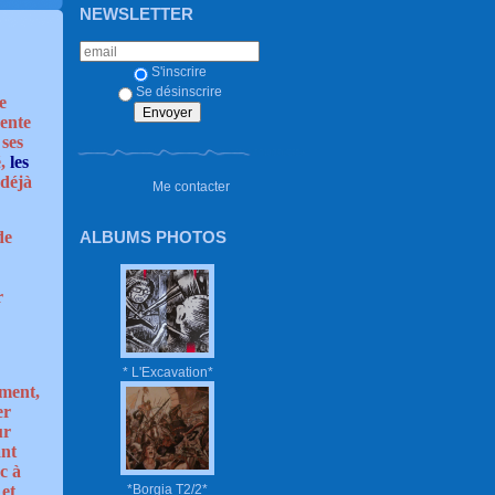
NEWSLETTER
S'inscrire
Se désinscrire
e
nente
ses
é,
les
 déjà
Me contacter
ALBUMS PHOTOS
de
r
* L'Excavation*
ement,
er
ur
ant
c à
*Borgia T2/2*
 et