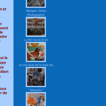
t et
Weegee: Sérial
Photographer
er
 sont
le
otre
La Pin-Up du B-24
e
oi le
ion
Le vrai sexe de la vraie vie
oir
ition
e
vous
* Marqués *
r de