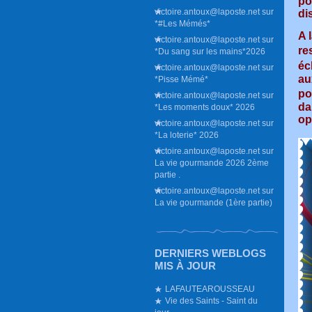
po
victoire.antoux@laposte.net
sur
di
*#Les Mémés*
A 
victoire.antoux@laposte.net
sur
re
*Du sang sur les mains*2026
éc
victoire.antoux@laposte.net
sur
au
*Pisse Mémé*
po
victoire.antoux@laposte.net
sur
da
*Les moments doux* 2026
op
victoire.antoux@laposte.net
sur
*La loterie* 2026
victoire.antoux@laposte.net
sur
La vie gourmande 2026 2ème
partie .
victoire.antoux@laposte.net
sur
La vie gourmande (1ère partie)
DERNIERS WEBLOGS
MIS À JOUR
LAFAUTEAROUSSEAU
Vie des Saints - Saint du