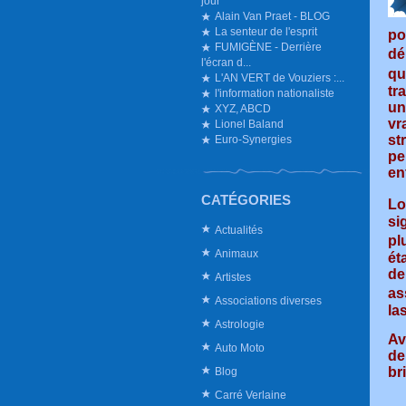
jour
Alain Van Praet - BLOG
La senteur de l'esprit
po
FUMIGÈNE - Derrière
dé
l'écran d...
qu
L'AN VERT de Vouziers :...
tr
l'information nationaliste
un
XYZ, ABCD
vr
Lionel Baland
st
Euro-Synergies
pe
en
CATÉGORIES
Lo
si
Actualités
pl
Animaux
ét
de
Artistes
as
Associations diverses
las
Astrologie
Av
Auto Moto
de
bri
Blog
Carré Verlaine