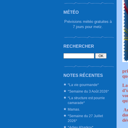
MÉTÉO
Prévisions météo gratuites à
7 jours pour metz.
RECHERCHER
pri
NOTES RÉCENTES
qu
*La vie gourmande*
La 
d’u
*Semaine du 3 Août 2026*
vo
*La structure est pourrie
qui
camarade*
Mamas.
Au
do
*Semaine du 27 Juillet
dés
2026*
*Adieu Kharkov*.