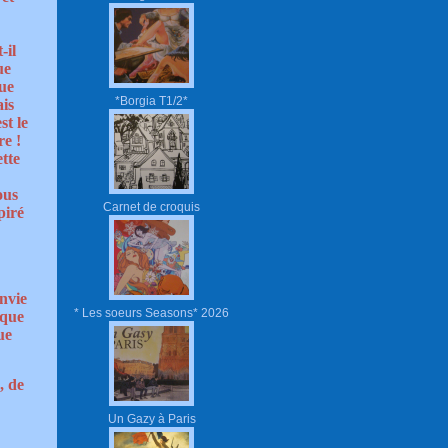
-il
ue
que
*Borgia T1/2*
ais
st le
re !
ette
ous
Carnet de croquis
piré
envie
* Les soeurs Seasons* 2026
 que
ue
, de
Un Gazy à Paris