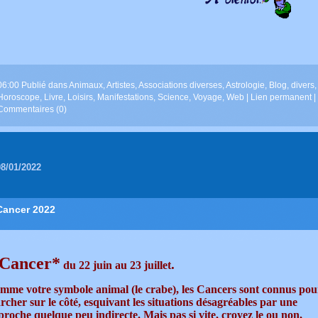
06:00 Publié dans
Animaux
,
Artistes
,
Associations diverses
,
Astrologie
,
Blog
,
divers
,
Horoscope
,
Livre
,
Loisirs
,
Manifestations
,
Science
,
Voyage
,
Web
|
Lien permanent
|
Commentaires (0)
08/01/2022
Cancer 2022
 Cancer*
.
du 22 juin au 23 juillet
mme votre symbole animal (le crabe), les Cancers sont connus pou
cher sur le côté, esquivant les situations désagréables par une
roche quelque peu indirecte. Mais pas si vite, croyez le ou non,