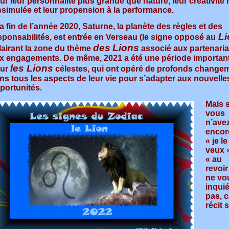
ur leur personnalité plus grande que nature, leur créativité
ssimulée et leur propension à la performance.
la fin de l’année 2020, Saturne, la planète des règles et des
Li
sponsabilités, est entrée en Verseau (le signe opposé au
des
Lions
lairant la zone du thème
associé aux partenaria
x engagements. De même, 2021 a été une période importan
les
Lions
ur
célestes, qui ont opéré de profonds change
ns tous les aspects de leur vie pour s’adapter aux nouvelle
portunités.
Mais s
vous
n’ave
encore
« je le
veux 
« au
revoir
ne vo
inqui
pas, c
récit 