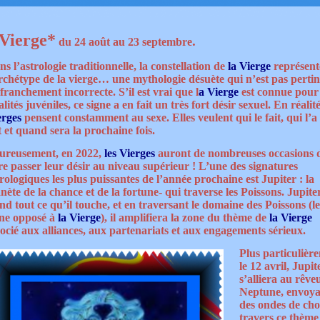
 Vierge*
.
du 24 août au 23 septembre
s l’astrologie traditionnelle, la constellation de
la Vierge
représent
archétype de la vierge… une mythologie désuète qui n’est pas perti
 franchement incorrecte. S’il est vrai que l
a
Vierge
est connue pour 
lités juvéniles, ce signe a en fait un très fort désir sexuel. En réalit
erges
pensent constamment au sexe. Elles veulent qui le fait, qui l’a
t et quand sera la prochaine fois.
ureusement, en 2022,
les Vierges
auront de nombreuses occasions 
re passer leur désir au niveau supérieur ! L’une des signatures
rologiques les plus puissantes de l’année prochaine est Jupiter : la
nète de la chance et de la fortune- qui traverse les Poissons. Jupite
nd tout ce qu’il touche, et en traversant le domaine des Poissons (le
gne opposé à
la Vierge
), il amplifiera la zone du thème de
la Vierge
socié aux alliances, aux partenariats et aux engagements sérieux.
Plus particulièr
le 12 avril, Jupit
s’alliera au rêve
Neptune, envoy
des ondes de cho
travers ce thème