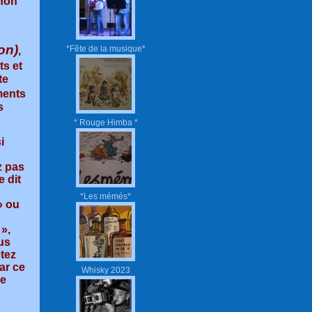
 non
on)
*Fête de la musique*
,
ts et
te
ments
s
* Rouge Himba *
i
z pas
 dit
*Les mémés*
» ou
 »,
us
étez
ar ce
Whisky 2023
se