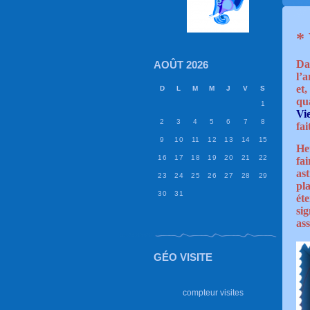
*
Dan
AOÛT 2026
l’
et,
D
L
M
M
J
V
S
qua
1
Vi
2
3
4
5
6
7
8
fai
9
10
11
12
13
14
15
He
16
17
18
19
20
21
22
fai
ast
23
24
25
26
27
28
29
pla
30
31
éte
si
as
GÉO VISITE
compteur visites