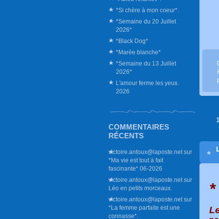
*Si chère à mon coeur*.
*Semaine du 20 Juillet
2026*
*Black Dog*
*Marée blanche*
*Semaine du 13 Juillet
2026*
L'amour ferme les yeux.
2026
COMMENTAIRES
RÉCENTS
victoire.antoux@laposte.net
sur
*Ma vie est tout à fait
fascinante* 06-2026
victoire.antoux@laposte.net
sur
*
Léo en petits morceaux.
victoire.antoux@laposte.net
sur
*La femme parfaite est une
L
connasse*.