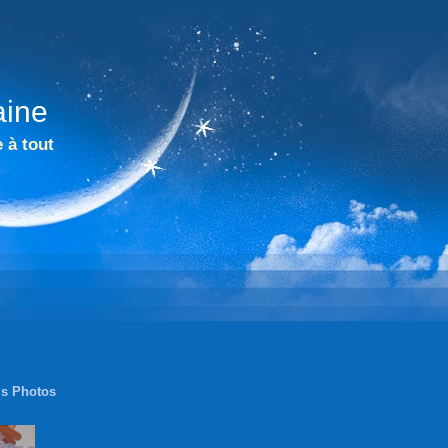
aine
 à tout
s Photos