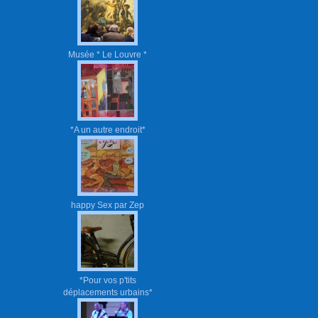
Musée * Le Louvre *
*A un autre endroit*
happy Sex par Zep
*Pour vos p'tits
déplacements urbains*