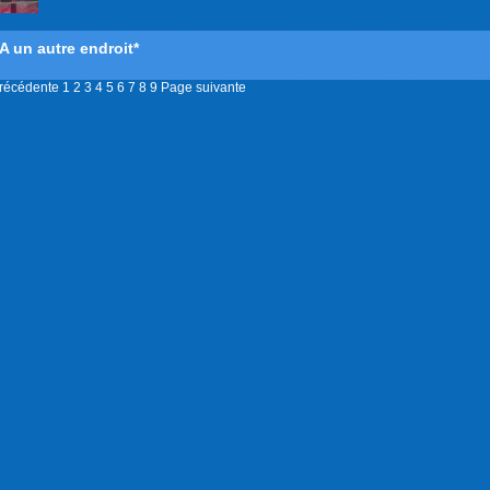
*A un autre endroit*
récédente
1
2
3
4
5
6
7
8
9
Page suivante