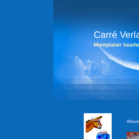
Carré Verl
Montplaisir touche
Album