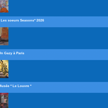
* Les soeurs Seasons* 2026
Un Gazy à Paris
Musée * Le Louvre *