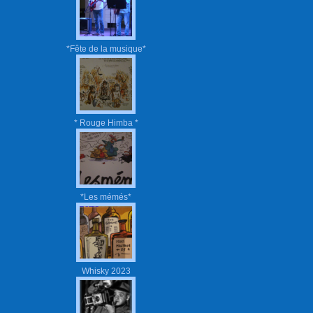
*Fête de la musique*
* Rouge Himba *
*Les mémés*
Whisky 2023