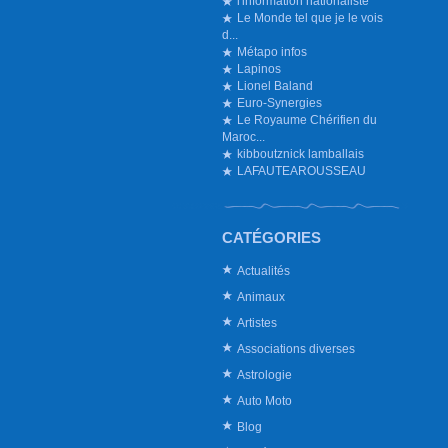
l'information nationaliste
Le Monde tel que je le vois
d...
Métapo infos
Lapinos
Lionel Baland
Euro-Synergies
Le Royaume Chérifien du
Maroc...
kibboutznick lamballais
LAFAUTEAROUSSEAU
CATÉGORIES
Actualités
Animaux
Artistes
Associations diverses
Astrologie
Auto Moto
Blog