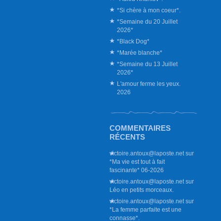
*Si chère à mon coeur*.
*Semaine du 20 Juillet
2026*
*Black Dog*
*Marée blanche*
*Semaine du 13 Juillet
2026*
L'amour ferme les yeux.
2026
COMMENTAIRES
RÉCENTS
victoire.antoux@laposte.net
sur
*Ma vie est tout à fait
fascinante* 06-2026
victoire.antoux@laposte.net
sur
Léo en petits morceaux.
victoire.antoux@laposte.net
sur
*La femme parfaite est une
connasse*.